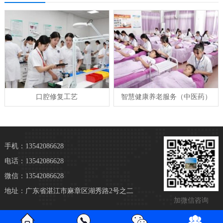
口腔修复工艺
智慧健康养老服务（中医药）
手机：13542086628
电话：13542086628
微信：13542086628
地址：广东省湛江市麻章区湖秀路2号之二
加微信咨询