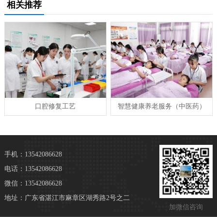
相关推荐
口腔修复工艺
智慧健康养老服务（中医药）
手机：13542086628
电话：13542086628
微信：13542086628
地址：广东省湛江市麻章区湖秀路2号之二
加微信咨询