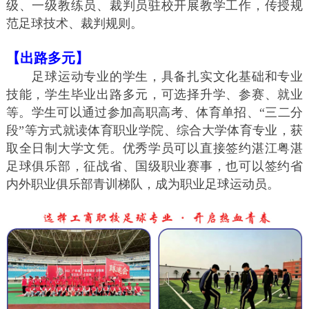
级、一级教练员、裁判员驻校开展教学工作，传授规
范足球技术、裁判规则。
【出路多元】
足球运动专业的学生，具备扎实文化基础和专业
技能，学生毕业出路多元，可选择升学、参赛、就业
等。学生可以通过参加高职高考、体育单招、“三二分
段”等方式就读体育职业学院、综合大学体育专业，获
取全日制大学文凭。优秀学员可以直接签约湛江粤湛
足球俱乐部，征战省、国级职业赛事，也可以签约省
内外职业俱乐部青训梯队，成为职业足球运动员。