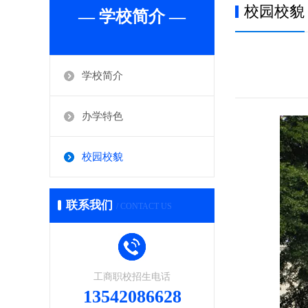
校园校貌
— 学校简介 —
学校简介
办学特色
校园校貌
联系我们
/ CONTACT US
工商职校招生电话
13542086628