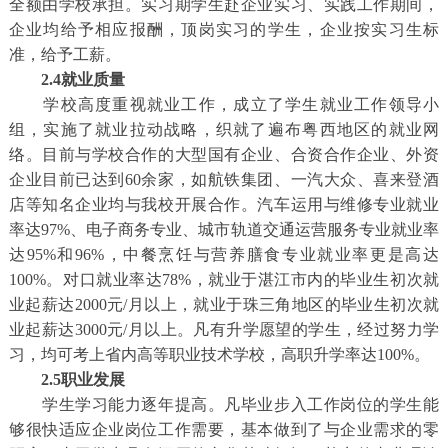
全额由学校承担。实习期学生赴企业实习、实践工作期间，
企业均给予相应报酬，顶岗实习的学生，企业按实习生标
准，给予工薪。
2.4就业质量
学校高度重视就业工作，成立了学生就业工作领导小
组，实施了就业拉动战略，织就了遍布粤西地区的就业网
络。目前与学校合作的大型国有企业、合资合作企业、外资
企业目前已达到60余家，如航铁集团、一汽大众、喜来登酒
店等知名企业均与我校开展合作。汽车运用与维修专业就业
率达97%、电子商务专业、城市轨道交通运营服务专业就业率
达95%和96%，中餐烹饪与营养膳食专业就业率更是高达
100%。对口就业率达78%，就业于湛江市内的毕业生初次就
业起薪达2000元/月以上，就业于珠三角地区的毕业生初次就
业起薪达3000元/月以上。凡有升学愿望的学生，经过努力学
习，均可考上省内高等职业技术学校，高职升学率达100%。
2.5职业发展
学生学习能力逐年提高。凡毕业步入工作岗位的学生能
够很快适应企业岗位工作需要，基本做到了与企业需求的零