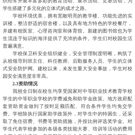
织经常开展丰富多彩的教育活动、展示活动、竞赛活动，为
学生搭建了多元化的立体式的成才之路。
学校环境优美，拥有宽敞明亮的教学楼、功能先进的实
训楼，整洁舒适的宿舍楼，以及具有地方特色的学校餐厅，
并建有校医室、心理咨询室和体育馆。新建的图书馆也为学
生流连于知识的海洋提供了充沛的条件。学生们对校园生活
普遍满意。
学校保卫科安全组织健全，安全管理制度明晰，构筑了
从校领导到班主任、科任教师、后勤服务人员、学生的立体
式安全防护网。建校以来，未发生重大安全事故，学生对校
园安全满意度非常高。
2.3资助情况
我校全日制在校生均享受国家对中等职业技术教育学校
学生的中等职业学校的学费减免和助学金政策。地方政府配
套资助资金做到了按时足额匹配、符合条件学生均免交学
费。学校除执行国家助学政策外，对学生中的特困生，还采
取了免住宿费、书费等资助措施，并按比例评选奖学金。对
学生代表学校参加的各级各类技能大赛、培训等活动的费用